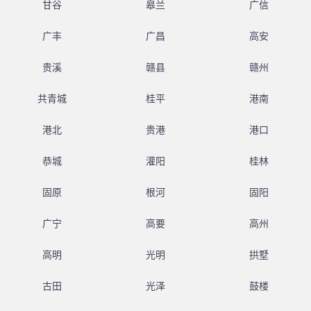
甘谷
皋兰
广信
广丰
广昌
高安
贵溪
赣县
赣州
共青城
桂平
港南
港北
贵港
港口
恭城
灌阳
桂林
固原
根河
固阳
广宁
高要
高州
高明
光明
拱墅
古田
光泽
鼓楼