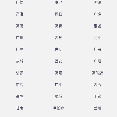
广德
贵池
固镇
高唐
冠县
广饶
高密
高青
钢城
广州
古县
高平
广灵
古交
广宗
故城
固安
广阳
沽源
高阳
高碑店
馆陶
广平
古冶
高邑
藁城
工农
甘南
弓长岭
盖州