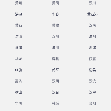
黄州
黄冈
汉川
洪湖
华容
黄石港
黄石
黄陂
汉南
洪山
汉阳
淮阳
淮滨
潢川
湖滨
华龙
辉县
获嘉
红旗
鹤壁
滑县
惠济
汉阴
汉滨
横山
汉台
汉中
华阴
韩城
合阳