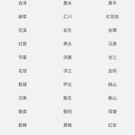
会泽
惠水
黄平
赫章
汇川
红花岗
花溪
会东
会理
红原
黑水
汉源
华蓥
洪雅
合江
花垣
洪江
会同
鹤城
怀化
赫山
汉寿
衡东
衡山
衡南
衡阳
荷塘
鹤峰
黄梅
红安