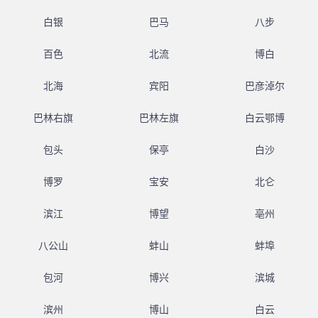
白银
巴马
八步
百色
北流
博白
北海
宾阳
巴彦淖尔
巴林右旗
巴林左旗
白云鄂博
包头
保亭
白沙
博罗
宝安
北仑
滨江
博望
亳州
八公山
蚌山
蚌埠
包河
博兴
滨城
滨州
博山
白云