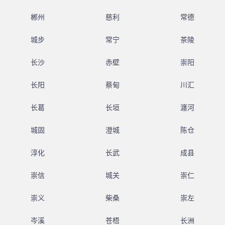
郴州
慈利
常德
城步
常宁
茶陵
长沙
赤壁
崇阳
长阳
蔡甸
川汇
长葛
长垣
瀍河
城固
澄城
陈仓
淳化
长武
成县
崇信
城关
崇仁
崇义
柴桑
崇左
岑溪
苍梧
长洲