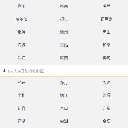
桦川
桦南
呼兰
哈尔滨
桓仁
葫芦岛
宏伟
海州
黑山
海城
皇姑
和平
浑江
辉南
桦甸
J
(以 J 为开头的城市名)
经开
净月
久治
尖扎
靖江
姜堰
句容
京口
江都
建湖
金湖
金坛