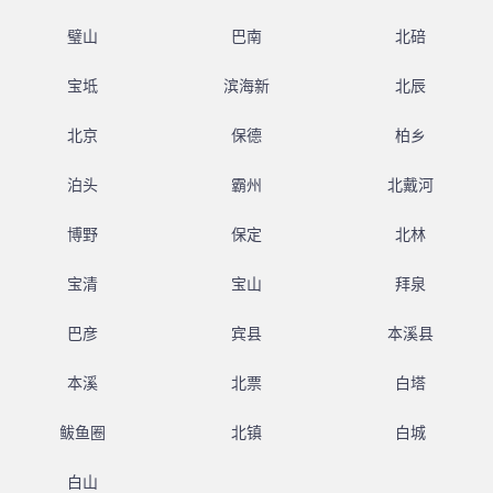
璧山
巴南
北碚
宝坻
滨海新
北辰
北京
保德
柏乡
泊头
霸州
北戴河
博野
保定
北林
宝清
宝山
拜泉
巴彦
宾县
本溪县
本溪
北票
白塔
鲅鱼圈
北镇
白城
白山