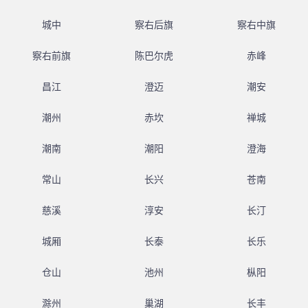
城中
察右后旗
察右中旗
察右前旗
陈巴尔虎
赤峰
昌江
澄迈
潮安
潮州
赤坎
禅城
潮南
潮阳
澄海
常山
长兴
苍南
慈溪
淳安
长汀
城厢
长泰
长乐
仓山
池州
枞阳
滁州
巢湖
长丰