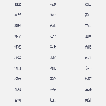
湖里
海沧
霍山
霍邱
徽州
黄山
和县
含山
花山
怀宁
淮北
淮南
怀远
淮上
合肥
环翠
惠民
菏泽
河口
海阳
寒亭
桓台
黄岛
槐荫
花都
黄埔
海珠
合川
虹口
黄浦