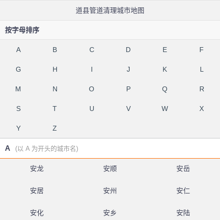
道县管道清理城市地图
按字母排序
A
B
C
D
E
F
G
H
I
J
K
L
M
N
O
P
Q
R
S
T
U
V
W
X
Y
Z
A
(以 A 为开头的城市名)
安龙
安顺
安岳
安居
安州
安仁
安化
安乡
安陆