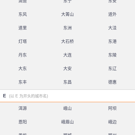
滴道
东宁
东安
东风
大箐山
道外
道里
东洲
大洼
灯塔
大石桥
东港
丹东
大连
东陵
大东
大安
东辽
东丰
东昌
德惠
E
(以 E 为开头的城市名)
洱源
峨山
阿坝
恩阳
峨眉山
峨边