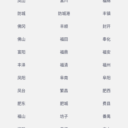
凤山
富川
福绵
防城
防城港
丰镇
佛冈
丰顺
封开
佛山
福田
奉化
富阳
福鼎
福安
丰泽
福清
福州
凤阳
阜南
阜阳
凤台
繁昌
肥西
肥东
肥城
费县
福山
坊子
番禺