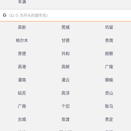
丰满
G
(以 G 为开头的城市名)
高新
莞城
巩留
格尔木
甘德
贵南
贵德
共和
刚察
高港
高邮
广陵
灌南
灌云
赣榆
姑苏
高淳
贡山
广南
个旧
耿马
古城
官渡
贵定