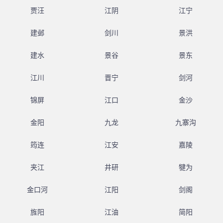
贾汪
江阴
江宁
建邺
剑川
景洪
建水
景谷
景东
江川
晋宁
剑河
锦屏
江口
金沙
金阳
九龙
九寨沟
筠连
江安
嘉陵
夹江
井研
犍为
金口河
江阳
剑阁
旌阳
江油
简阳