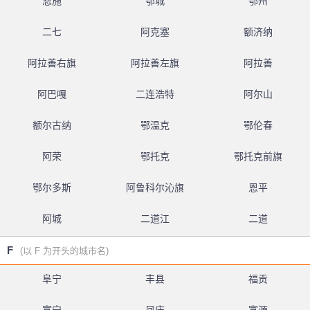
恩施
鄂城
鄂州
二七
阿克塞
额济纳
阿拉善右旗
阿拉善左旗
阿拉善
阿巴嘎
二连浩特
阿尔山
额尔古纳
鄂温克
鄂伦春
阿荣
鄂托克
鄂托克前旗
鄂尔多斯
阿鲁科尔沁旗
恩平
阿城
二道江
二道
F
(以 F 为开头的城市名)
阜宁
丰县
福贡