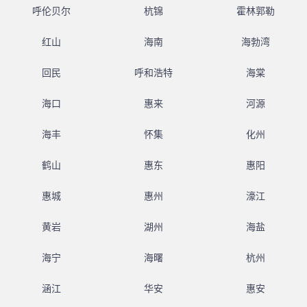
呼伦贝尔
杭锦
霍林郭勒
红山
海南
海勃湾
回民
呼和浩特
海棠
海口
惠来
河源
海丰
怀集
化州
鹤山
惠东
惠阳
惠城
惠州
濠江
黄岩
湖州
海盐
海宁
海曙
杭州
涵江
华安
惠安