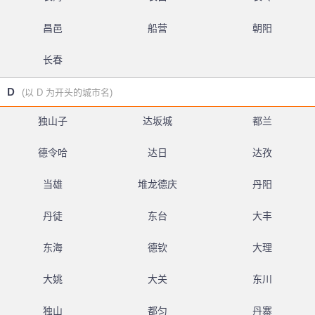
昌邑
船营
朝阳
长春
D
(以 D 为开头的城市名)
独山子
达坂城
都兰
德令哈
达日
达孜
当雄
堆龙德庆
丹阳
丹徒
东台
大丰
东海
德钦
大理
大姚
大关
东川
独山
都匀
丹寨