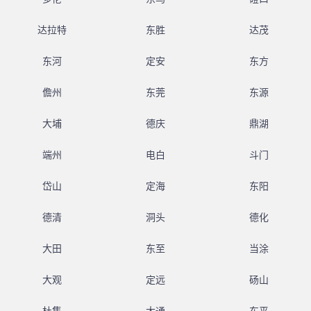
达拉特
东胜
达茂
东河
定安
东方
儋州
东莞
东源
大埔
德庆
鼎湖
端州
电白
斗门
岱山
定海
东阳
德清
洞头
德化
大田
东至
当涂
大观
定远
砀山