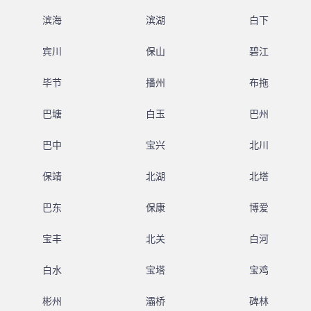
滨海
滨湖
白下
宾川
保山
碧江
毕节
播州
布拖
巴塘
白玉
巴州
巴中
宝兴
北川
保靖
北湖
北塔
巴东
保康
博爱
宝丰
北关
白河
白水
宝塔
宝鸡
彬州
灞桥
碑林