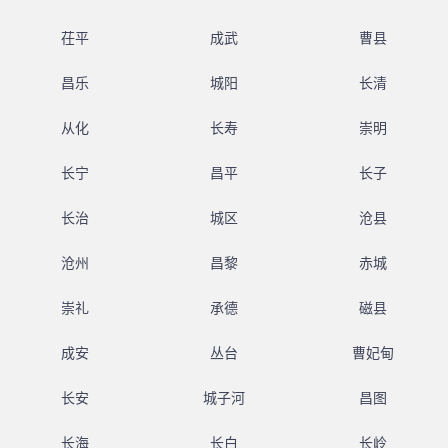
茌平
成武
曹县
昌乐
城阳
长清
从化
长寿
崇明
长宁
昌平
长子
长治
城区
沧县
沧州
昌黎
赤城
崇礼
承德
磁县
成安
丛台
曹妃甸
长安
城子河
昌图
长海
长白
长岭