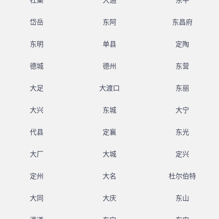
杜集
大通
东平
岱岳
东阿
东昌府
东明
单县
定陶
德城
德州
东营
大足
大渡口
东丽
大兴
东城
大宁
代县
定襄
东光
大厂
大城
定兴
定州
大名
杜尔伯特
大同
大庆
东山