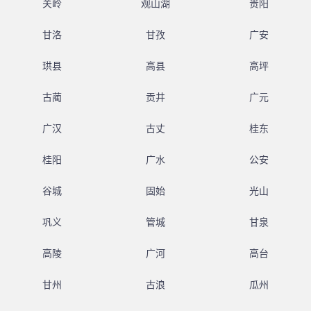
关岭
观山湖
贵阳
甘洛
甘孜
广安
珙县
高县
高坪
古蔺
贡井
广元
广汉
古丈
桂东
桂阳
广水
公安
谷城
固始
光山
巩义
管城
甘泉
高陵
广河
高台
甘州
古浪
瓜州