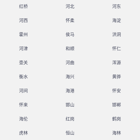
红桥
河北
河东
河西
怀柔
海淀
霍州
侯马
洪洞
河津
和顺
怀仁
壶关
河曲
浑源
衡水
海兴
黄骅
河间
海港
怀安
怀来
邯山
邯郸
海伦
红岗
鹤岗
虎林
恒山
海林