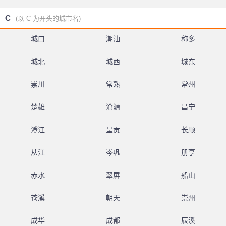
C
(以 C 为开头的城市名)
城口
潮汕
称多
城北
城西
城东
崇川
常熟
常州
楚雄
沧源
昌宁
澄江
呈贡
长顺
从江
岑巩
册亨
赤水
翠屏
船山
苍溪
朝天
崇州
成华
成都
辰溪