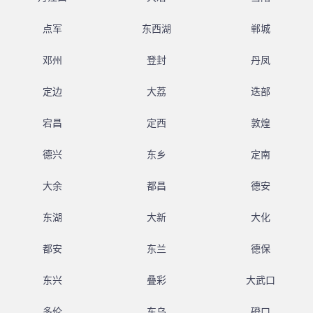
点军
东西湖
郸城
邓州
登封
丹凤
定边
大荔
迭部
宕昌
定西
敦煌
德兴
东乡
定南
大余
都昌
德安
东湖
大新
大化
都安
东兰
德保
东兴
叠彩
大武口
多伦
东乌
磴口