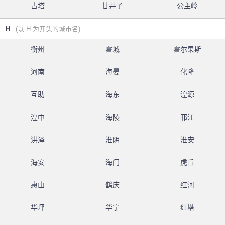
古塔
甘井子
公主岭
H
(以 H 为开头的城市名)
衡州
霍城
霍尔果斯
河南
海晏
化隆
互助
海东
湟源
湟中
海陵
邗江
洪泽
淮阴
淮安
海安
海门
虎丘
惠山
鹤庆
红河
华坪
华宁
红塔