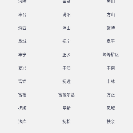
涪陵
奉贤
房山
丰台
汾阳
方山
汾西
浮山
繁峙
阜城
抚宁
阜平
丰宁
肥乡
峰峰矿区
复兴
丰润
丰南
富锦
抚远
丰林
富裕
富拉尔基
方正
抚顺
阜新
凤城
法库
抚松
扶余