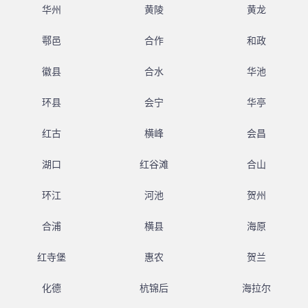
华州
黄陵
黄龙
鄠邑
合作
和政
徽县
合水
华池
环县
会宁
华亭
红古
横峰
会昌
湖口
红谷滩
合山
环江
河池
贺州
合浦
横县
海原
红寺堡
惠农
贺兰
化德
杭锦后
海拉尔