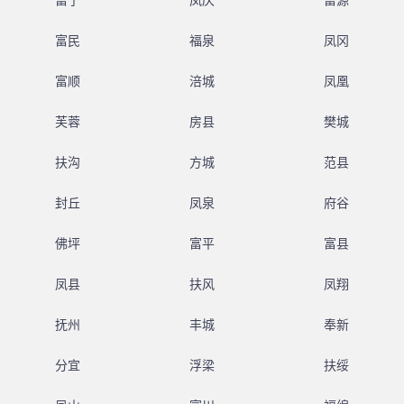
富宁
凤庆
富源
富民
福泉
凤冈
富顺
涪城
凤凰
芙蓉
房县
樊城
扶沟
方城
范县
封丘
凤泉
府谷
佛坪
富平
富县
凤县
扶风
凤翔
抚州
丰城
奉新
分宜
浮梁
扶绥