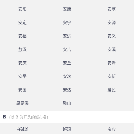
安阳
安康
安塞
安定
安宁
安源
安福
安远
安义
敖汉
安吉
安溪
安庆
安丘
安泽
安平
安次
安新
安国
安达
爱民
昂昂溪
鞍山
B
(以 B 为开头的城市名)
白碱滩
班玛
宝应